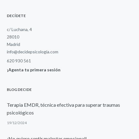
DECÍDETE
c/ Luchana, 4
28010
Madrid
info@decidepsicologia.com
620 930 561
¡Agenta tu primera sesión
BLOG DECIDE
Terapia EMDR, técnica efectiva para superar traumas
psicológicos
19/12/2024
¡No quiero sentir malestar emocional!